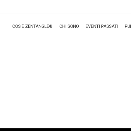
COS’È ZENTANGLE®
CHI SONO
EVENTI PASSATI
PU