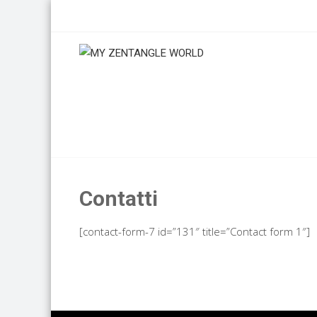
Skip
to
content
Contatti
[contact-form-7 id=”131″ title=”Contact form 1″]