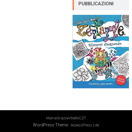
PUBBLICAZIONI
MariaGraziaVitielloCZT
WordPress Theme
:
AccessPress Lite